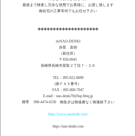
最後まで検査し完全な状態でお客様に、お渡し致します
御自宅の工事等何でもお任せ下さい
✤✤✤✤✤✤✤✤✤✤✤✤✤✤✤✤✤✤✤✤
㈱NAO-DENKI
赤星 直樹
（新住所）
〒850-0945
長崎県長崎市星取２丁目７－２６
TEL：095-822-0699
(新ＦＡＸ番号）
FAX：095-800-7047
E-mail：nao-denki70@lup.bbiq.jp
携帯 090-4474-0330 御急ぎは御遠慮なく御連絡下さい
https://www.naodenki.com/
https://nao-denki.com