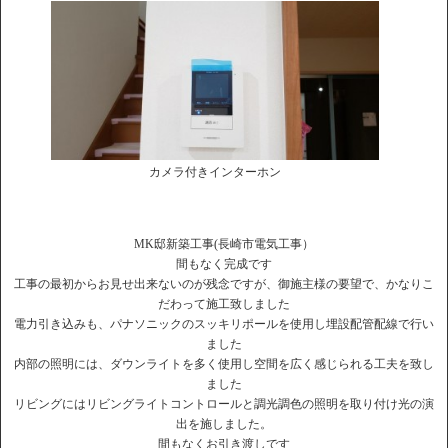
カメラ付きインターホン
MK邸新築工事(長崎市電気工事）
間もなく完成です
工事の最初からお見せ出来ないのが残念ですが、御施主様の要望で、かなりこ
だわって施工致しました
電力引き込みも、パナソニックのスッキリポールを使用し埋設配管配線で行い
ました
内部の照明には、ダウンライトを多く使用し空間を広く感じられる工夫を致し
ました
リビングにはリビングライトコントロールと調光調色の照明を取り付け光の演
出を施しました。
間もなくお引き渡しです