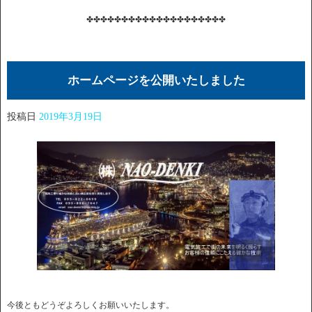
✤✤✤✤✤✤✤✤✤✤✤✤✤✤✤✤✤✤✤✤
ホームページを公開いたしました
投稿日
2019年3月19日
今後ともどうぞよろしくお願いいたします。